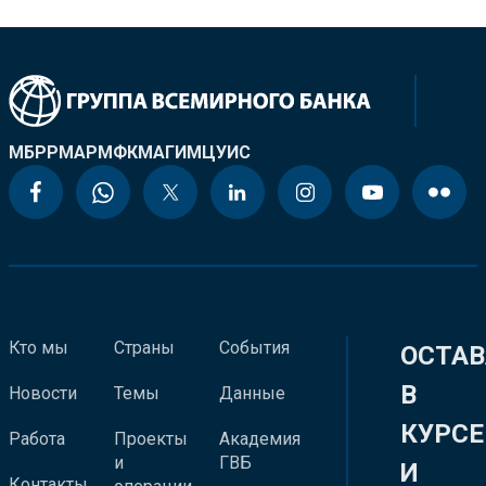
МБРР
МАР
МФК
МАГИ
МЦУИС
Кто мы
Страны
События
ОСТАВ
В
Новости
Темы
Данные
КУРСЕ
Работа
Проекты
Академия
и
ГВБ
И
Контакты