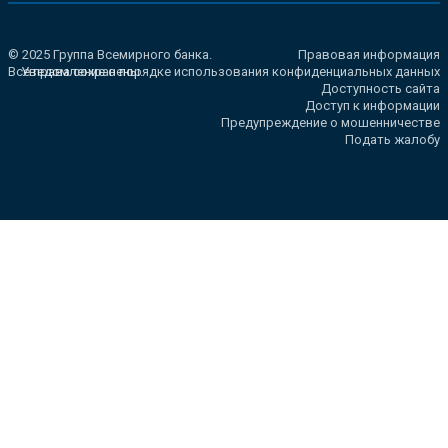
© 2025 Группа Всемирного банка.
Правовая информация
Все права сохранены.
Уведомление о порядке использования конфиденциальных данных
Доступность сайта
Доступ к информации
Предупреждение о мошенничестве
Подать жалобу