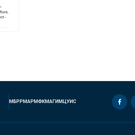
-
lture,
ct -
МБРР
МАР
МФК
МАГИ
МЦУИС