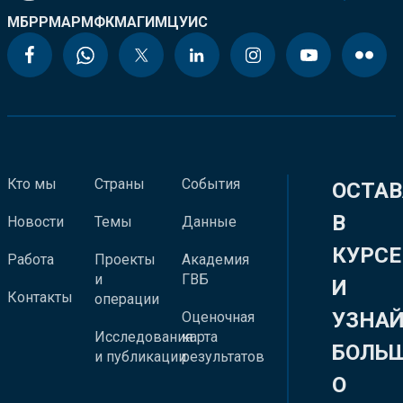
МБРР
МАР
МФК
МАГИ
МЦУИС
Кто мы
Страны
События
ОСТАВ
В
Новости
Темы
Данные
КУРСЕ
Работа
Проекты
Академия
и
ГВБ
И
Контакты
операции
УЗНА
Оценочная
Исследования
карта
БОЛЬ
и публикации
результатов
О