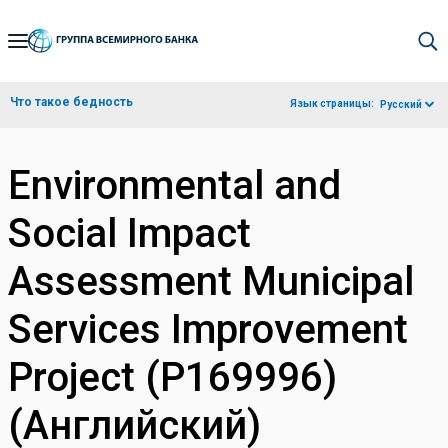
Skip
to
Main
Что такое бедность
Язык страницы:
Русский
Navigation
Environmental and
Social Impact
Assessment Municipal
Services Improvement
Project (P169996)
(Английский)