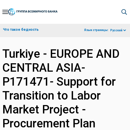
Skip
to
Main
Что такое бедность
Язык страницы:
Русский
Navigation
Turkiye - EUROPE AND
CENTRAL ASIA-
P171471- Support for
Transition to Labor
Market Project -
Procurement Plan