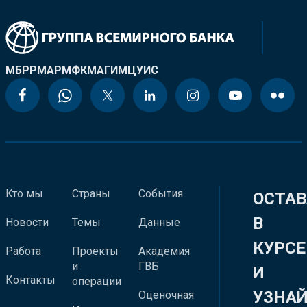
МБРР
МАР
МФК
МАГИ
МЦУИС
Кто мы
Страны
События
ОСТАВ
В
Новости
Темы
Данные
КУРСЕ
Работа
Проекты
Академия
и
ГВБ
И
Контакты
операции
УЗНА
Оценочная