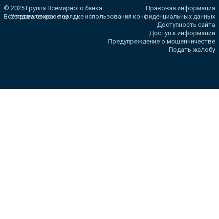
© 2025 Группа Всемирного банка.
Правовая информация
Все права сохранены.
Уведомление о порядке использования конфиденциальных данных
Доступность сайта
Доступ к информации
Предупреждение о мошенничестве
Подать жалобу