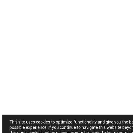
This site uses cookies to optimize functionality and give you the b
possible experience. If you continue to navigate this website beyo
this page, cookies will be placed on your browser. To learn more a