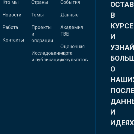
Кто мы
Страны
События
ОСТАВ
В
Новости
Темы
Данные
КУРСЕ
Работа
Проекты
Академия
и
ГВБ
И
Контакты
операции
УЗНА
Оценочная
Исследования
карта
БОЛЬ
и публикации
результатов
О
НАШИ
ПОСЛ
ДАНН
И
ИДЕЯ