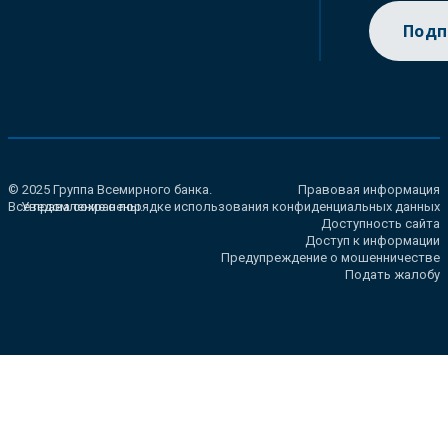
Подп
© 2025 Группа Всемирного банка.
Правовая информация
Все права сохранены.
Уведомление о порядке использования конфиденциальных данных
Доступность сайта
Доступ к информации
Предупреждение о мошенничестве
Подать жалобу