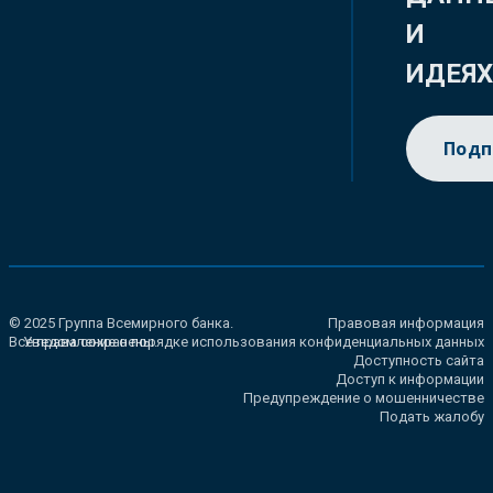
И
ИДЕЯ
Подп
© 2025 Группа Всемирного банка.
Правовая информация
Все права сохранены.
Уведомление о порядке использования конфиденциальных данных
Доступность сайта
Доступ к информации
Предупреждение о мошенничестве
Подать жалобу