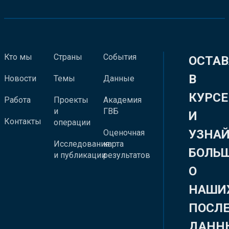
Кто мы
Страны
События
ОСТАВ
В
Новости
Темы
Данные
КУРСЕ
Работа
Проекты
Академия
и
ГВБ
И
Контакты
операции
УЗНА
Оценочная
Исследования
карта
БОЛЬ
и публикации
результатов
О
НАШИ
ПОСЛ
ДАНН