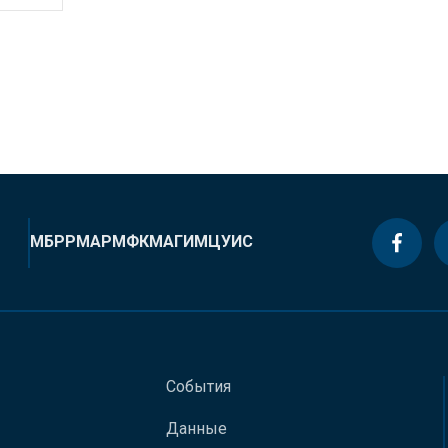
МБРР
МАР
МФК
МАГИ
МЦУИС
События
Данные