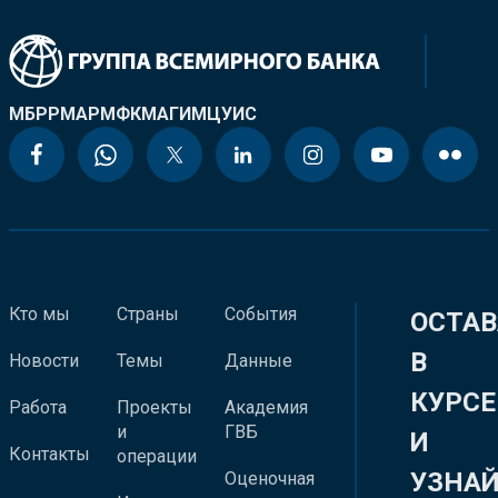
МБРР
МАР
МФК
МАГИ
МЦУИС
Кто мы
Страны
События
ОСТАВ
В
Новости
Темы
Данные
КУРСЕ
Работа
Проекты
Академия
и
ГВБ
И
Контакты
операции
УЗНА
Оценочная