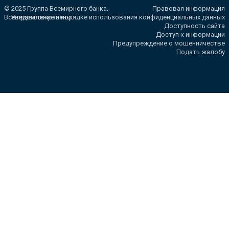
© 2025 Группа Всемирного банка.
Правовая информация
Все права сохранены.
Уведомление о порядке использования конфиденциальных данных
Доступность сайта
Доступ к информации
Предупреждение о мошенничестве
Подать жалобу