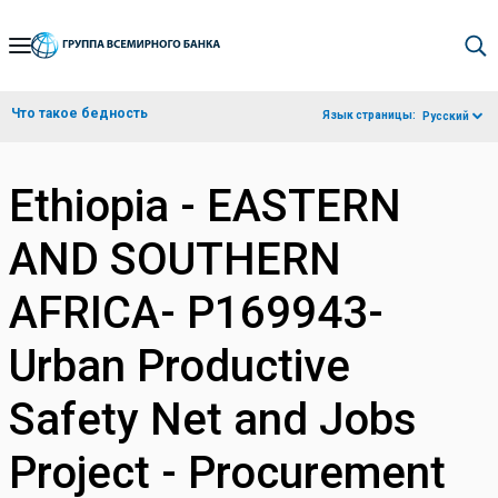
Skip
to
Main
Что такое бедность
Язык страницы:
Русский
Navigation
Ethiopia - EASTERN
AND SOUTHERN
AFRICA- P169943-
Urban Productive
Safety Net and Jobs
Project - Procurement