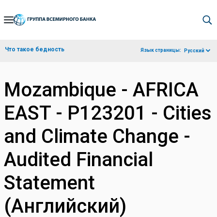
Skip
to
Main
Что такое бедность
Язык страницы:
Русский
Navigation
Mozambique - AFRICA
EAST - P123201 - Cities
and Climate Change -
Audited Financial
Statement
(Английский)