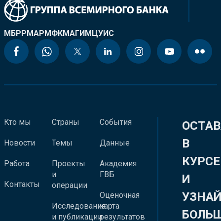
МБРР
МАР
МФК
МАГИ
МЦУИС
Кто мы
Страны
События
ОСТАВ
В
Новости
Темы
Данные
КУРСЕ
Работа
Проекты
Академия
и
ГВБ
И
Контакты
операции
УЗНА
Оценочная
Исследования
карта
БОЛЬ
и публикации
результатов