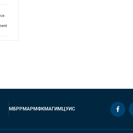
rce
l
ement
МБРР
МАР
МФК
МАГИ
МЦУИС