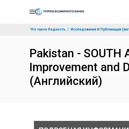
Skip
to
Main
Что такое бедность
Исследования И Публикации (анг
Navigation
Pakistan - SOUTH 
Improvement and Di
(Английский)