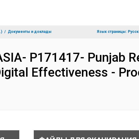
.)
Документы и доклады
Язык страницы:
Русск
ASIA- P171417- Punjab R
gital Effectiveness - Pr