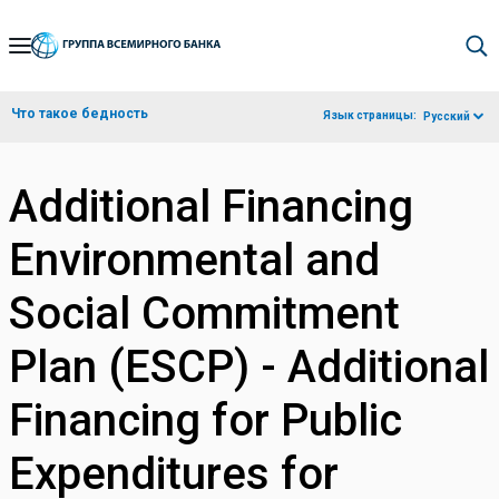
Skip
to
Main
Что такое бедность
Язык страницы:
Русский
Navigation
Additional Financing
Environmental and
Social Commitment
Plan (ESCP) - Additional
Financing for Public
Expenditures for