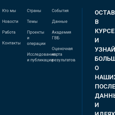
Кто мы
Страны
События
ОСТАВ
В
Новости
Темы
Данные
КУРСЕ
Работа
Проекты
Академия
и
ГВБ
И
Контакты
операции
УЗНА
Оценочная
Исследования
карта
БОЛЬ
и публикации
результатов
О
НАШИ
ПОСЛ
ДАНН
И
ИДЕЯ