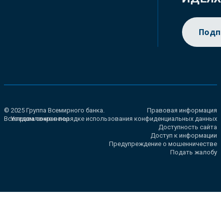
Подп
© 2025 Группа Всемирного банка.
Правовая информация
Все права сохранены.
Уведомление о порядке использования конфиденциальных данных
Доступность сайта
Доступ к информации
Предупреждение о мошенничестве
Подать жалобу