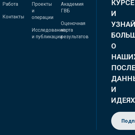
КУРСЕ
Работа
Проекты
Академия
и
ГВБ
И
Контакты
операции
УЗНА
Оценочная
Исследования
карта
БОЛЬ
и публикации
результатов
О
НАШИ
ПОСЛ
ДАНН
И
ИДЕЯ
Подп