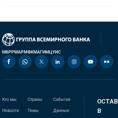
МБРР
МАР
МФК
МАГИ
МЦУИС
Кто мы
Страны
События
ОСТАВ
В
Новости
Темы
Данные