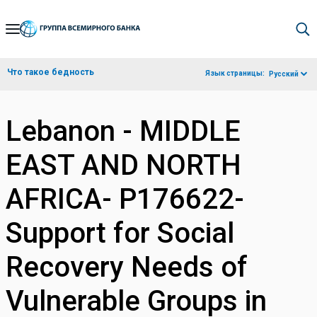
Skip
to
Main
Что такое бедность
Язык страницы:
Русский
Navigation
Lebanon - MIDDLE
EAST AND NORTH
AFRICA- P176622-
Support for Social
Recovery Needs of
Vulnerable Groups in