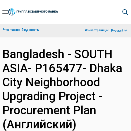
Skip
to
Main
Что такое бедность
Язык страницы:
Русский
Navigation
Bangladesh - SOUTH
ASIA- P165477- Dhaka
City Neighborhood
Upgrading Project -
Procurement Plan
(Английский)