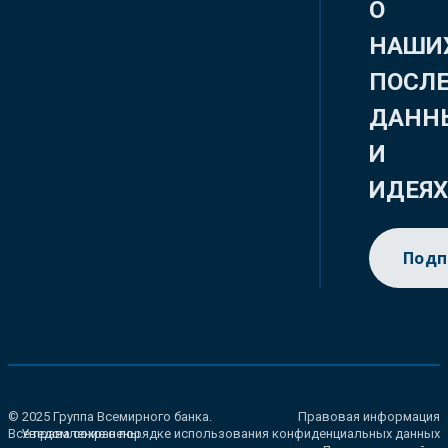
О
НАШИ
ПОСЛ
ДАНН
И
ИДЕЯ
Подп
© 2025 Группа Всемирного банка.
Правовая информация
Все права сохранены.
Уведомление о порядке использования конфиденциальных данных