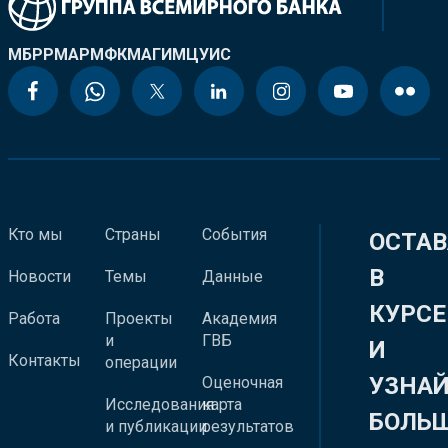
МБРР
МАР
МФК
МАГИ
МЦУИС
Кто мы
Страны
События
ОСТАВ
В
Новости
Темы
Данные
КУРСЕ
Работа
Проекты
Академия
и
ГВБ
И
Контакты
операции
УЗНА
Оценочная
Исследования
карта
БОЛЬ
и публикации
результатов