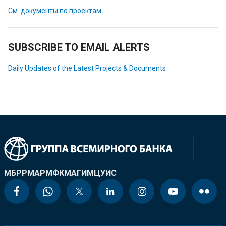
См. документы по проектам
SUBSCRIBE TO EMAIL ALERTS
Daily Updates of the Latest Projects & Documents
МБРР
МАР
МФК
МАГИ
МЦУИС