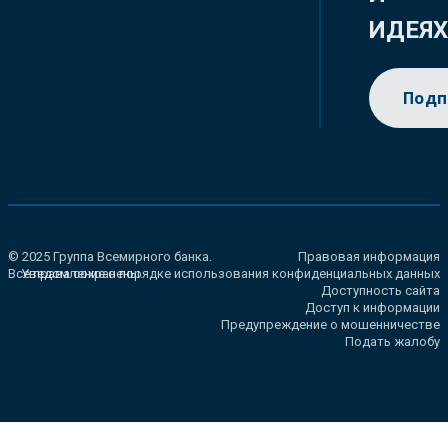
ИДЕЯ
Подп
© 2025 Группа Всемирного банка.
Правовая информация
Все права сохранены.
Уведомление о порядке использования конфиденциальных данных
Доступность сайта
Доступ к информации
Предупреждение о мошенничестве
Подать жалобу