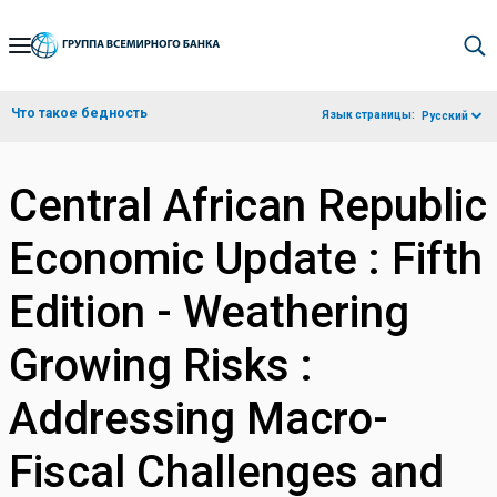
Skip
to
Main
Что такое бедность
Язык страницы:
Русский
Navigation
Central African Republic
Economic Update : Fifth
Edition - Weathering
Growing Risks :
Addressing Macro-
Fiscal Challenges and