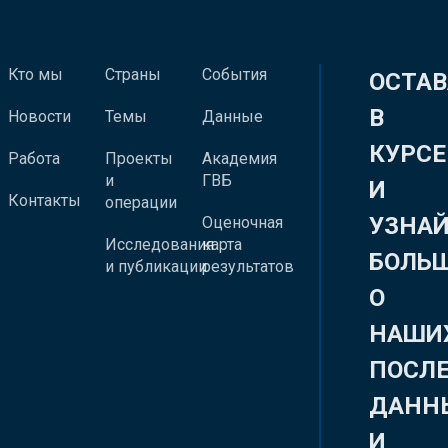
Кто мы
Страны
События
ОСТАВ
В
Новости
Темы
Данные
КУРСЕ
Работа
Проекты
Академия
и
ГВБ
И
Контакты
операции
УЗНА
Оценочная
Исследования
карта
БОЛЬ
и публикации
результатов
О
НАШИ
ПОСЛ
ДАНН
И