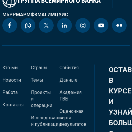
МБРР
МАР
МФК
МАГИ
МЦУИС
Кто мы
Страны
События
ОСТАВ
В
Новости
Темы
Данные
КУРСЕ
Работа
Проекты
Академия
и
ГВБ
И
Контакты
операции
УЗНА
Оценочная
Исследования
карта
БОЛЬ
и публикации
результатов