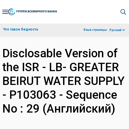
Skip
to
Main
Что такое бедность
Язык страницы:
Русский
Navigation
Disclosable Version of
the ISR - LB- GREATER
BEIRUT WATER SUPPLY
- P103063 - Sequence
No : 29 (Английский)