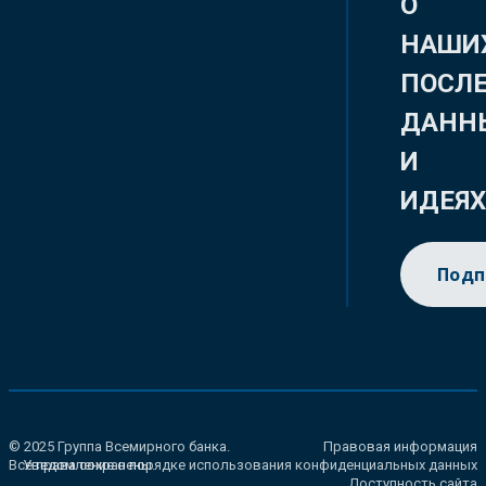
О
НАШИ
ПОСЛ
ДАНН
И
ИДЕЯ
Подп
© 2025 Группа Всемирного банка.
Правовая информация
Все права сохранены.
Уведомление о порядке использования конфиденциальных данных
Доступность сайта