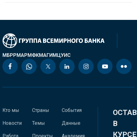
МБРР
МАР
МФК
МАГИ
МЦУИС
Кто мы
Страны
События
ОСТАВ
В
Новости
Темы
Данные
КУРСЕ
Работа
Проекты
Академия