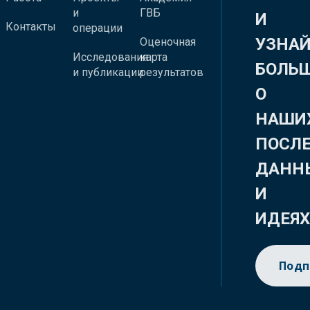
и
ГВБ
И
Контакты
операции
УЗНА
Оценочная
Исследования
карта
БОЛЬ
и публикации
результатов
О
НАШИ
ПОСЛ
ДАНН
И
ИДЕЯ
Подп