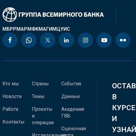
МБРР
МАР
МФК
МАГИ
МЦУИС
Кто мы
Страны
События
ОСТАВ
В
Новости
Темы
Данные
КУРСЕ
Работа
Проекты
Академия
и
ГВБ
И
Контакты
операции
УЗНА
Оценочная
Исследования
карта