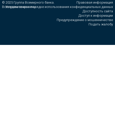
© 2025 Группа Всемирного банка.
Правовая информация
Все права сохранены.
Уведомление о порядке использования конфиденциальных данных
Доступность сайта
Доступ к информации
Предупреждение о мошенничестве
Подать жалобу