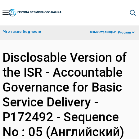
Skip
to
Main
Что такое бедность
Язык страницы:
Русский
Navigation
Disclosable Version of
the ISR - Accountable
Governance for Basic
Service Delivery -
P172492 - Sequence
No : 05 (Английский)