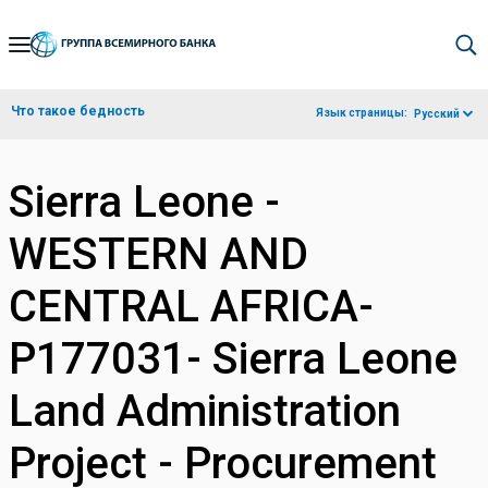
Skip
to
Main
Что такое бедность
Язык страницы:
Русский
Navigation
Sierra Leone -
WESTERN AND
CENTRAL AFRICA-
P177031- Sierra Leone
Land Administration
Project - Procurement