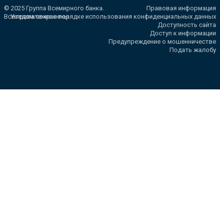
© 2025 Группа Всемирного банка.
Правовая информация
Все права сохранены.
Уведомление о порядке использования конфиденциальных данных
Доступность сайта
Доступ к информации
Предупреждение о мошенничестве
Подать жалобу