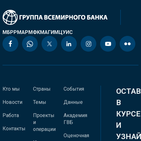
МБРР
МАР
МФК
МАГИ
МЦУИС
Кто мы
Страны
События
ОСТАВ
В
Новости
Темы
Данные
КУРСЕ
Работа
Проекты
Академия
и
ГВБ
И
Контакты
операции
УЗНА
Оценочная