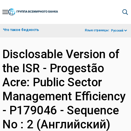
Skip
to
Main
Что такое бедность
Язык страницы:
Русский
Navigation
Disclosable Version of
the ISR - Progestão
Acre: Public Sector
Management Efficiency
- P179046 - Sequence
No : 2 (Английский)