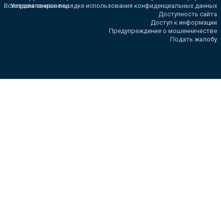
Все права сохранены.
Уведомление о порядке использования конфиденциальных данных
Доступность сайта
Доступ к информации
Предупреждение о мошенничестве
Подать жалобу