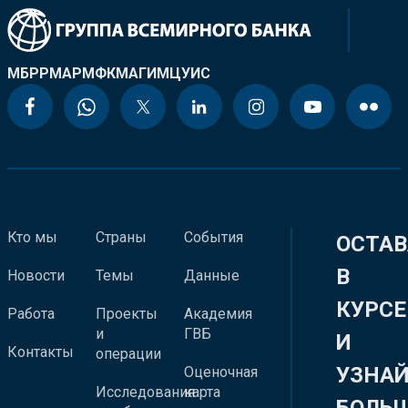
МБРР
МАР
МФК
МАГИ
МЦУИС
Кто мы
Страны
События
ОСТАВ
В
Новости
Темы
Данные
КУРСЕ
Работа
Проекты
Академия
и
ГВБ
И
Контакты
операции
УЗНА
Оценочная
Исследования
карта