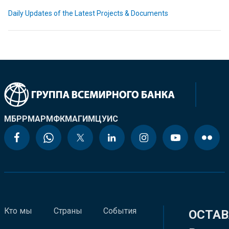
Daily Updates of the Latest Projects & Documents
МБРР
МАР
МФК
МАГИ
МЦУИС
Кто мы
Страны
События
ОСТАВ