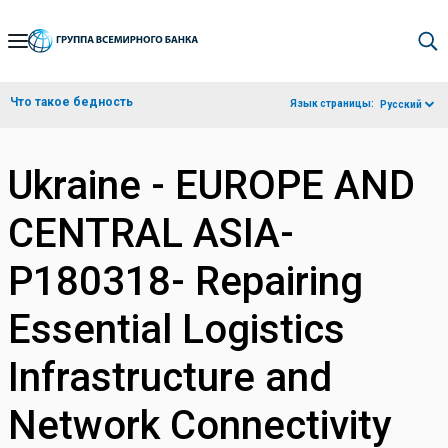
Skip
to
Main
Что такое бедность
Язык страницы:
Русский
Navigation
Ukraine - EUROPE AND
CENTRAL ASIA-
P180318- Repairing
Essential Logistics
Infrastructure and
Network Connectivity