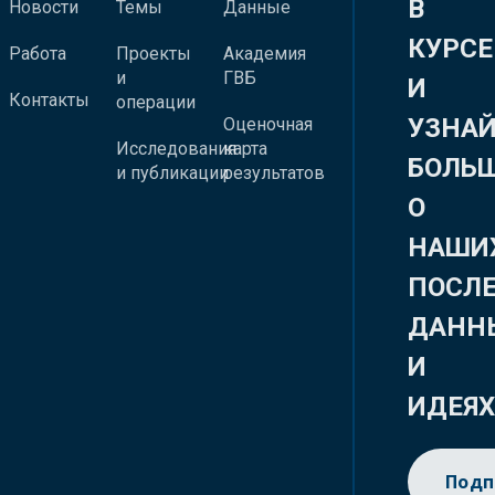
В
Новости
Темы
Данные
КУРСЕ
Работа
Проекты
Академия
и
ГВБ
И
Контакты
операции
УЗНА
Оценочная
Исследования
карта
БОЛЬ
и публикации
результатов
О
НАШИ
ПОСЛ
ДАНН
И
ИДЕЯ
Подп