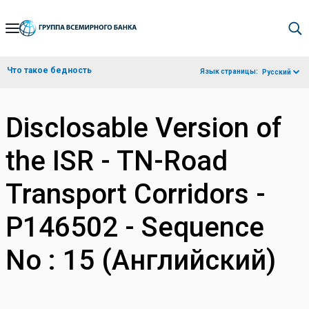
Skip
to
Main
Что такое бедность
Язык страницы:
Русский
Navigation
Disclosable Version of
the ISR - TN-Road
Transport Corridors -
P146502 - Sequence
No : 15 (Английский)