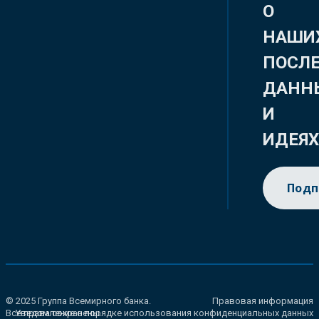
О
НАШИ
ПОСЛ
ДАНН
И
ИДЕЯ
Подп
© 2025 Группа Всемирного банка.
Правовая информация
Все права сохранены.
Уведомление о порядке использования конфиденциальных данных