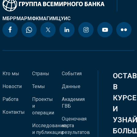
МБРР
МАР
МФК
МАГИ
МЦУИС
Кто мы
Страны
События
ОСТАВ
В
Новости
Темы
Данные
КУРСЕ
Работа
Проекты
Академия
и
ГВБ
И
Контакты
операции
УЗНА
Оценочная
Исследования
карта
БОЛЬ
и публикации
результатов