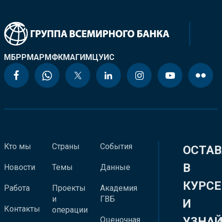
МБРР
МАР
МФК
МАГИ
МЦУИС
Кто мы
Страны
События
ОСТАВ
В
Новости
Темы
Данные
КУРСЕ
Работа
Проекты
Академия
и
ГВБ
И
Контакты
операции
УЗНА
Оценочная