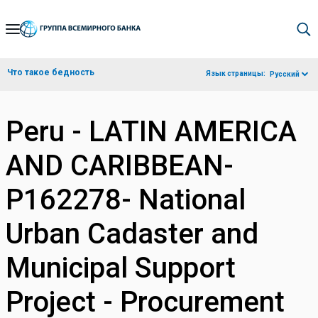
Skip
to
Main
Что такое бедность
Язык страницы:
Русский
Navigation
Peru - LATIN AMERICA
AND CARIBBEAN-
P162278- National
Urban Cadaster and
Municipal Support
Project - Procurement