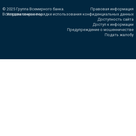
© 2025 Группа Всемирного банка.
Правовая информация
Все права сохранены.
Уведомление о порядке использования конфиденциальных данных
Доступность сайта
Доступ к информации
Предупреждение о мошенничестве
Подать жалобу