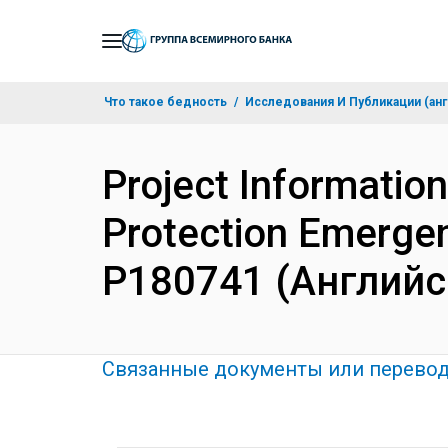
Skip
to
Main
Что такое бедность
Исследования И Публикации (анг
Navigation
Project Informati
Protection Emergen
P180741 (Английс
Связанные документы или перево