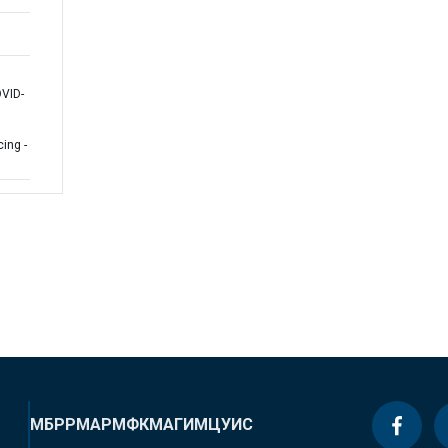
VID-
cing -
МБРР
МАР
МФК
МАГИ
МЦУИС