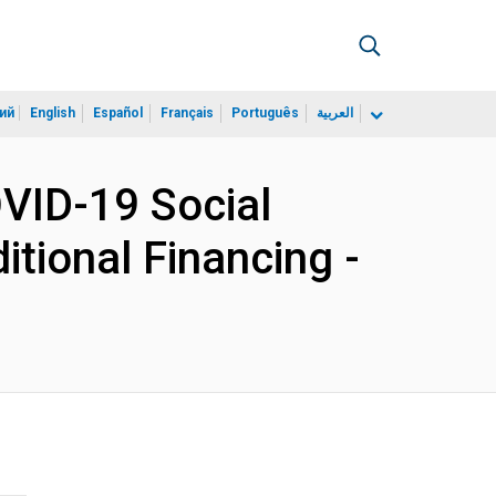
ий
English
Español
Français
Português
العربية
VID-19 Social
tional Financing -