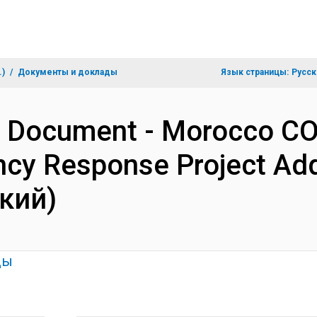
.)
Документы и доклады
Язык страницы:
Русск
on Document - Morocco CO
cy Response Project Addi
кий)
ды