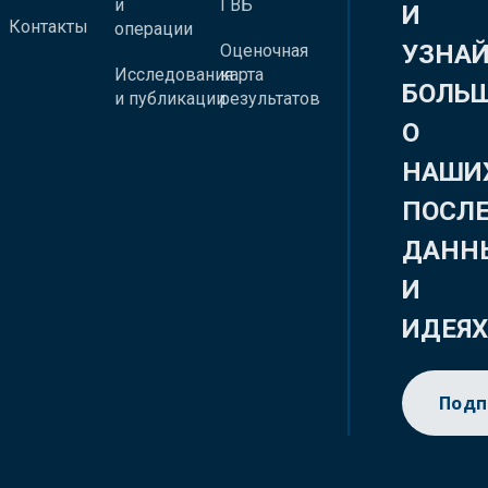
и
ГВБ
И
Контакты
операции
УЗНА
Оценочная
Исследования
карта
БОЛЬ
и публикации
результатов
О
НАШИ
ПОСЛ
ДАНН
И
ИДЕЯ
Подп