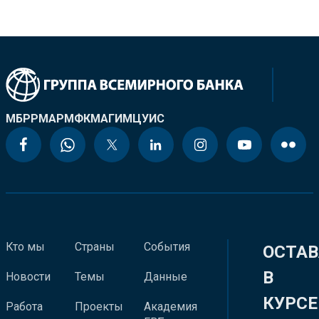
МБРР
МАР
МФК
МАГИ
МЦУИС
Кто мы
Страны
События
ОСТАВ
В
Новости
Темы
Данные
КУРСЕ
Работа
Проекты
Академия