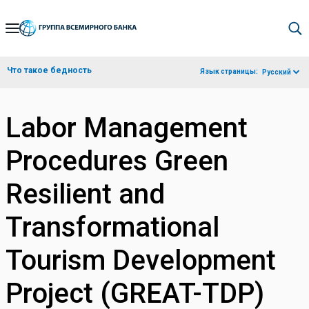
Skip
to
Main
Что такое бедность
Язык страницы:
Русский
Navigation
Labor Management
Procedures Green
Resilient and
Transformational
Tourism Development
Project (GREAT-TDP)