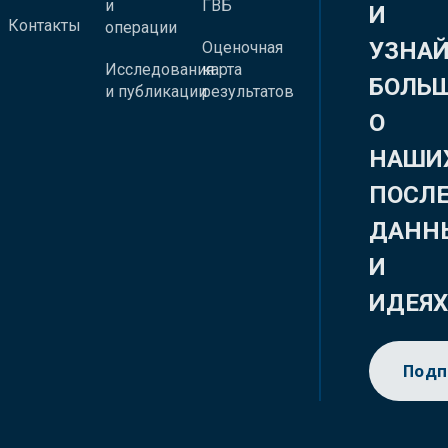
и
ГВБ
И
Контакты
операции
УЗНА
Оценочная
Исследования
карта
БОЛЬ
и публикации
результатов
О
НАШИ
ПОСЛ
ДАНН
И
ИДЕЯ
Подп