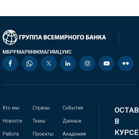
МБРР
МАР
МФК
МАГИ
МЦУИС
Кто мы
Страны
События
ОСТАВ
В
Новости
Темы
Данные
КУРСЕ
Работа
Проекты
Академия