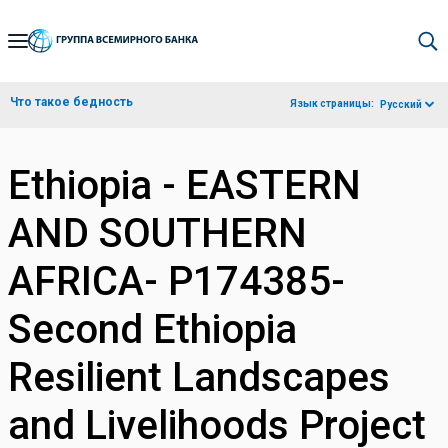
Skip
to
Main
Что такое бедность
Язык страницы:
Русский
Navigation
Ethiopia - EASTERN
AND SOUTHERN
AFRICA- P174385-
Second Ethiopia
Resilient Landscapes
and Livelihoods Project