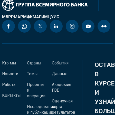
МБРР
МАР
МФК
МАГИ
МЦУИС
Кто мы
Страны
События
ОСТАВ
В
Новости
Темы
Данные
КУРСЕ
Работа
Проекты
Академия
и
ГВБ
И
Контакты
операции
УЗНА
Оценочная
Исследования
карта
БОЛЬ
и публикации
результатов