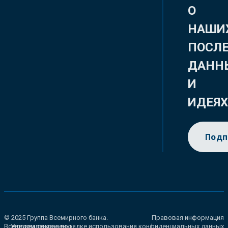
О
НАШИ
ПОСЛ
ДАНН
И
ИДЕЯ
Подп
© 2025 Группа Всемирного банка.
Правовая информация
Все права сохранены.
Уведомление о порядке использования конфиденциальных данных