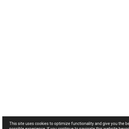
This site uses cookies to optimize functionality and give you the b
possible experience. If you continue to navigate this website beyo