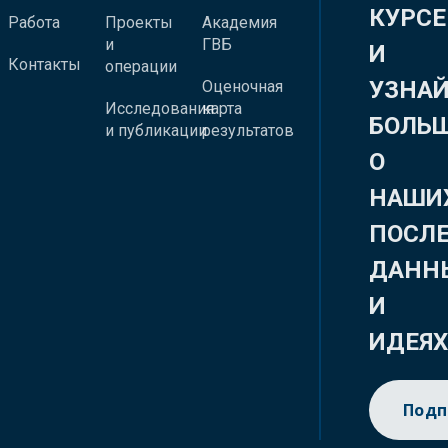
КУРСЕ
Работа
Проекты
Академия
и
ГВБ
И
Контакты
операции
УЗНА
Оценочная
Исследования
карта
БОЛЬ
и публикации
результатов
О
НАШИ
ПОСЛ
ДАНН
И
ИДЕЯ
Подп