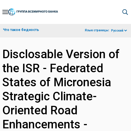
Skip
to
Main
Что такое бедность
Язык страницы:
Русский
Navigation
Disclosable Version of
the ISR - Federated
States of Micronesia
Strategic Climate-
Oriented Road
Enhancements -