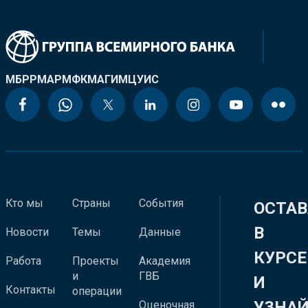
МБРР
МАР
МФК
МАГИ
МЦУИС
Кто мы
Страны
События
ОСТАВ
В
Новости
Темы
Данные
КУРСЕ
Работа
Проекты
Академия
и
ГВБ
И
Контакты
операции
УЗНА
Оценочная