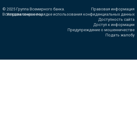
© 2025 Группа Всемирного банка.
Правовая информация
Все права сохранены.
Уведомление о порядке использования конфиденциальных данных
Доступность сайта
Доступ к информации
Предупреждение о мошенничестве
Подать жалобу