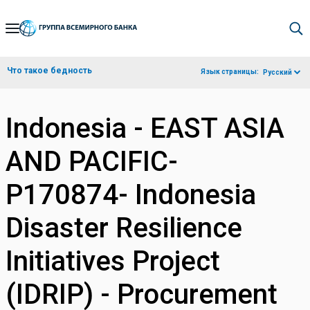
Skip
to
Main
Что такое бедность
Язык страницы:
Русский
Navigation
Indonesia - EAST ASIA
AND PACIFIC-
P170874- Indonesia
Disaster Resilience
Initiatives Project
(IDRIP) - Procurement