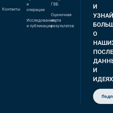
и
ГВБ
И
Контакты
операции
УЗНА
Оценочная
Исследования
карта
БОЛЬ
и публикации
результатов
О
НАШИ
ПОСЛ
ДАНН
И
ИДЕЯ
Подп