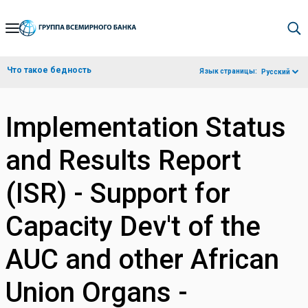
Skip
to
Main
Что такое бедность
Язык страницы:
Русский
Navigation
Implementation Status
and Results Report
(ISR) - Support for
Capacity Dev't of the
AUC and other African
Union Organs -