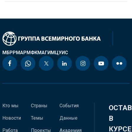
МБРР
МАР
МФК
МАГИ
МЦУИС
Кто мы
Страны
События
ОСТАВ
В
Новости
Темы
Данные
КУРСЕ
Работа
Проекты
Академия