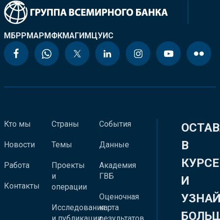
МБРР
МАР
МФК
МАГИ
МЦУИС
Кто мы
Страны
События
ОСТАВ
В
Новости
Темы
Данные
КУРСЕ
Работа
Проекты
Академия
и
ГВБ
И
Контакты
операции
УЗНА
Оценочная
Исследования
карта
БОЛЬ
и публикации
результатов