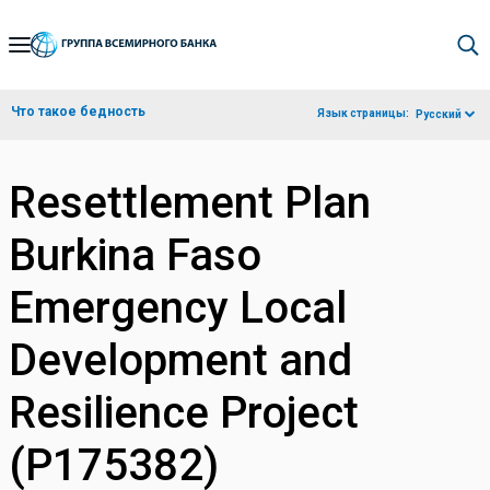
Skip
to
Main
Что такое бедность
Язык страницы:
Русский
Navigation
Resettlement Plan
Burkina Faso
Emergency Local
Development and
Resilience Project
(P175382)