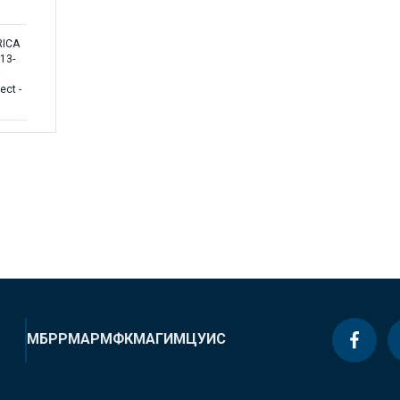
RICA
13-
a
ect -
МБРР
МАР
МФК
МАГИ
МЦУИС