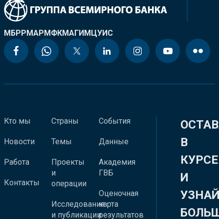
МБРР
МАР
МФК
МАГИ
МЦУИС
Кто мы
Страны
События
ОСТАВ
В
Новости
Темы
Данные
КУРСЕ
Работа
Проекты
Академия
и
ГВБ
И
Контакты
операции
УЗНА
Оценочная
Исследования
карта
БОЛЬ
и публикации
результатов