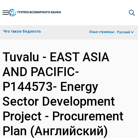
Skip
to
Main
Что такое бедность
Язык страницы:
Русский
Navigation
Tuvalu - EAST ASIA
AND PACIFIC-
P144573- Energy
Sector Development
Project - Procurement
Plan (Английский)