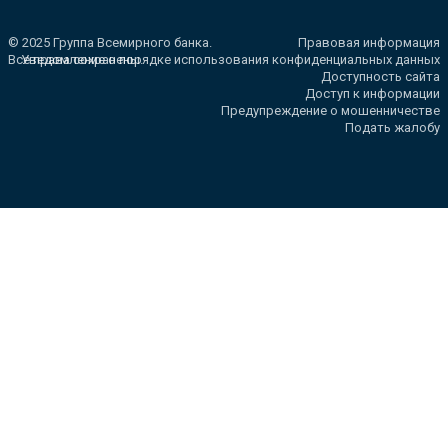
© 2025 Группа Всемирного банка.
Правовая информация
Все права сохранены.
Уведомление о порядке использования конфиденциальных данных
Доступность сайта
Доступ к информации
Предупреждение о мошенничестве
Подать жалобу