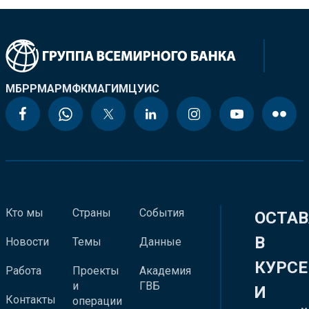
МБРР
МАР
МФК
МАГИ
МЦУИС
Кто мы
Страны
События
ОСТАВ
В
Новости
Темы
Данные
КУРСЕ
Работа
Проекты
Академия
и
ГВБ
И
Контакты
операции