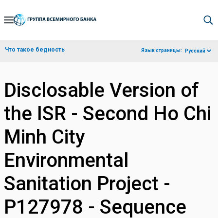
Skip
to
Main
Что такое бедность
Язык страницы:
Русский
Navigation
Disclosable Version of
the ISR - Second Ho Chi
Minh City
Environmental
Sanitation Project -
P127978 - Sequence