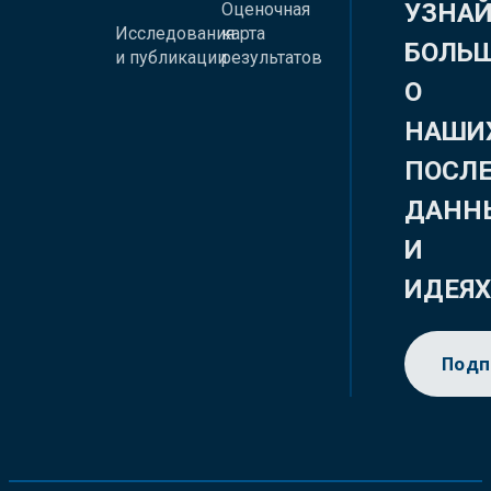
УЗНА
Оценочная
Исследования
карта
БОЛЬ
и публикации
результатов
О
НАШИ
ПОСЛ
ДАНН
И
ИДЕЯ
Подп