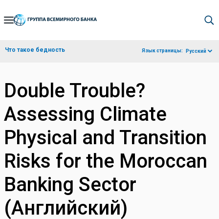
Skip
to
Main
Что такое бедность
Язык страницы:
Русский
Navigation
Double Trouble?
Assessing Climate
Physical and Transition
Risks for the Moroccan
Banking Sector
(Английский)