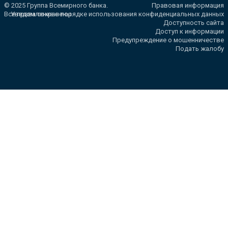
© 2025 Группа Всемирного банка.
Правовая информация
Все права сохранены.
Уведомление о порядке использования конфиденциальных данных
Доступность сайта
Доступ к информации
Предупреждение о мошенничестве
Подать жалобу