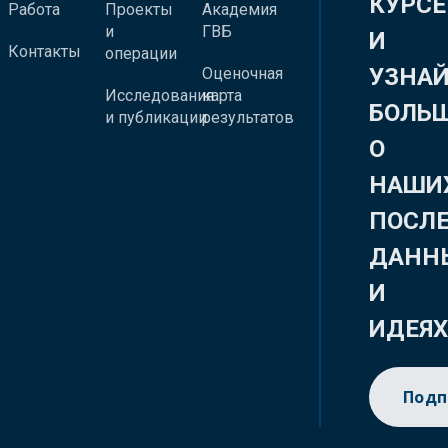
КУРСЕ
Работа
Проекты
Академия
и
ГВБ
И
Контакты
операции
УЗНА
Оценочная
Исследования
карта
БОЛЬ
и публикации
результатов
О
НАШИ
ПОСЛ
ДАНН
И
ИДЕЯ
Подп