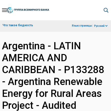
Skip
to
Main
Что такое бедность
Язык страницы:
Русский
Navigation
Argentina - LATIN
AMERICA AND
CARIBBEAN - P133288
- Argentina Renewable
Energy for Rural Areas
Project - Audited