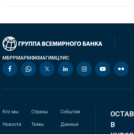
МБРР
МАР
МФК
МАГИ
МЦУИС
Кто мы
Страны
События
ОСТАВ
В
Новости
Темы
Данные