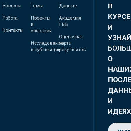
В
Новости
Темы
Данные
КУРСЕ
Работа
Проекты
Академия
и
ГВБ
И
Контакты
операции
УЗНА
Оценочная
Исследования
карта
БОЛЬ
и публикации
результатов
О
НАШИ
ПОСЛ
ДАНН
И
ИДЕЯ