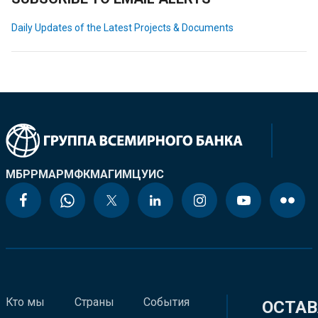
Daily Updates of the Latest Projects & Documents
МБРР
МАР
МФК
МАГИ
МЦУИС
Кто мы
Страны
События
ОСТАВ