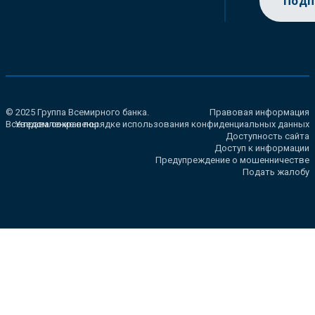
Подп
© 2025 Группа Всемирного банка.
Правовая информация
Все права сохранены.
Уведомление о порядке использования конфиденциальных данных
Доступность сайта
Доступ к информации
Предупреждение о мошенничестве
Подать жалобу