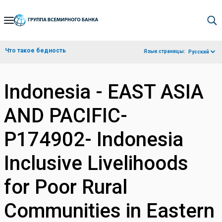
Skip
to
Main
Что такое бедность
Язык страницы:
Русский
Navigation
Indonesia - EAST ASIA
AND PACIFIC-
P174902- Indonesia
Inclusive Livelihoods
for Poor Rural
Communities in Eastern