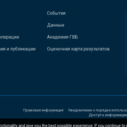
События
Данные
операции
Академия ГВБ
ия и публикации
Оценочная карта результатов
Правовая информация
Уведомление о порядке использ
Доступ к информации
nctionality and give you the best possible experience. If you continue to