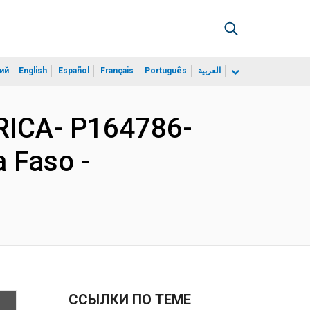
ий
English
Español
Français
Português
العربية
RICA- P164786-
a Faso -
ССЫЛКИ ПО ТЕМЕ