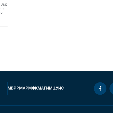
N AND
786-
ort
МБРР
МАР
МФК
МАГИ
МЦУИС