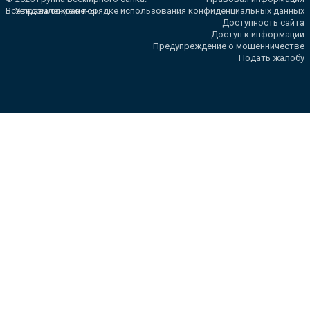
Все права сохранены.
Уведомление о порядке использования конфиденциальных данных
Доступность сайта
Доступ к информации
Предупреждение о мошенничестве
Подать жалобу