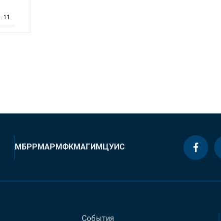
: 11
МБРР
МАР
МФК
МАГИ
МЦУИС
События