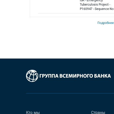
ISR - Emergency
Tuberculosis Project -
P160947 - Sequence No 
Подробнее
Кто мы
Страны