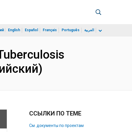
ий
English
Español
Français
Português
العربية
Tuberculosis
лийский)
ССЫЛКИ ПО ТЕМЕ
См. документы по проектам