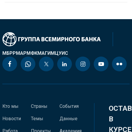
МБРР
МАР
МФК
МАГИ
МЦУИС
Кто мы
Страны
События
ОСТАВ
В
Новости
Темы
Данные
КУРСЕ
Работа
Проекты
Академия