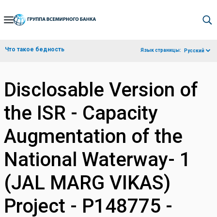
Skip
to
Main
Что такое бедность
Язык страницы:
Русский
Navigation
Disclosable Version of
the ISR - Capacity
Augmentation of the
National Waterway- 1
(JAL MARG VIKAS)
Project - P148775 -