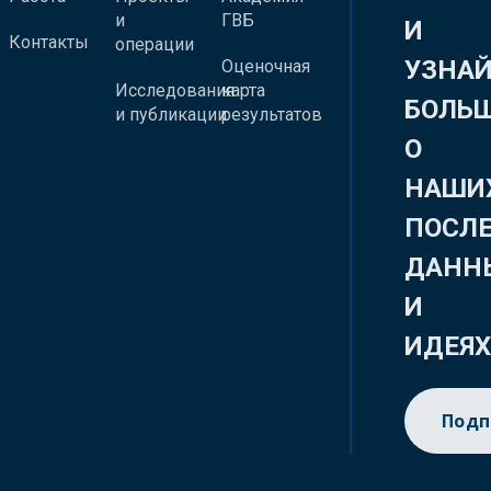
и
ГВБ
И
Контакты
операции
УЗНА
Оценочная
Исследования
карта
БОЛЬ
и публикации
результатов
О
НАШИ
ПОСЛ
ДАНН
И
ИДЕЯ
Подп