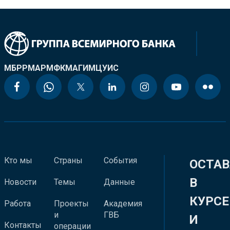
МБРР
МАР
МФК
МАГИ
МЦУИС
Кто мы
Страны
События
ОСТАВ
В
Новости
Темы
Данные
КУРСЕ
Работа
Проекты
Академия
и
ГВБ
И
Контакты
операции