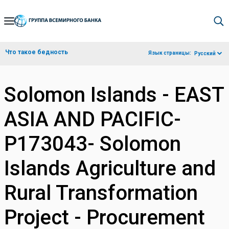
Skip
to
Main
Что такое бедность
Язык страницы:
Русский
Navigation
Solomon Islands - EAST
ASIA AND PACIFIC-
P173043- Solomon
Islands Agriculture and
Rural Transformation
Project - Procurement