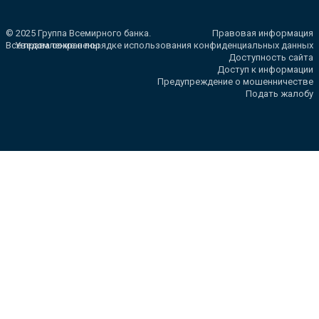
© 2025 Группа Всемирного банка.
Правовая информация
Все права сохранены.
Уведомление о порядке использования конфиденциальных данных
Доступность сайта
Доступ к информации
Предупреждение о мошенничестве
Подать жалобу