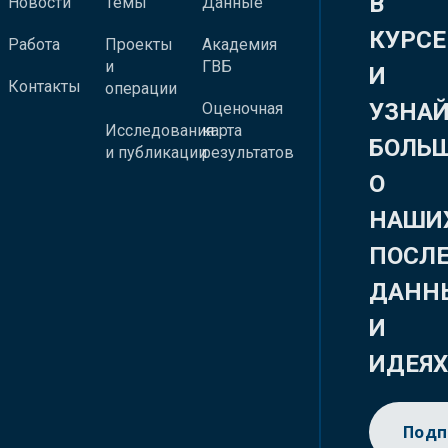
В
Новости
Темы
Данные
КУРСЕ
Работа
Проекты
Академия
и
ГВБ
И
Контакты
операции
УЗНА
Оценочная
Исследования
карта
БОЛЬ
и публикации
результатов
О
НАШИ
ПОСЛ
ДАНН
И
ИДЕЯ
Подп