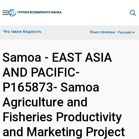
Skip
to
Main
Что такое бедность
Язык страницы:
Русский
Navigation
Samoa - EAST ASIA
AND PACIFIC-
P165873- Samoa
Agriculture and
Fisheries Productivity
and Marketing Project