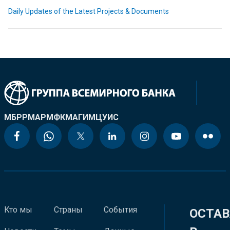
Daily Updates of the Latest Projects & Documents
МБРР
МАР
МФК
МАГИ
МЦУИС
Кто мы
Страны
События
ОСТАВ