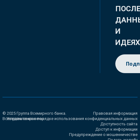
ПОСЛ
ДАНН
И
ИДЕЯ
Подп
© 2025 Группа Всемирного банка.
Правовая информация
Все права сохранены.
Уведомление о порядке использования конфиденциальных данных
Доступность сайта
Доступ к информации
Предупреждение о мошенничестве
Подать жалобу