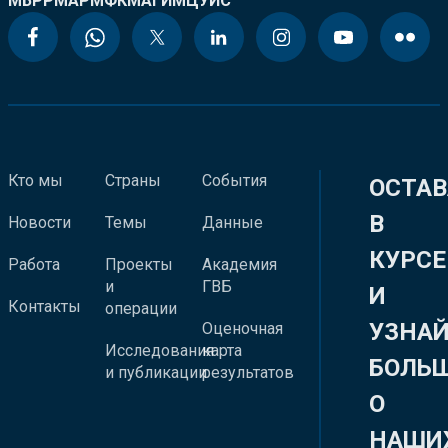
МБРР
МАР
МФК
МАГИ
МЦУИС
Кто мы
Страны
События
ОСТАВ
В
Новости
Темы
Данные
КУРСЕ
Работа
Проекты
Академия
и
ГВБ
И
Контакты
операции
УЗНА
Оценочная
Исследования
карта
БОЛЬ
и публикации
результатов
О
НАШИ