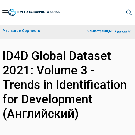
Skip
to
Main
Что такое бедность
Язык страницы:
Русский
Navigation
ID4D Global Dataset
2021: Volume 3 -
Trends in Identification
for Development
(Английский)