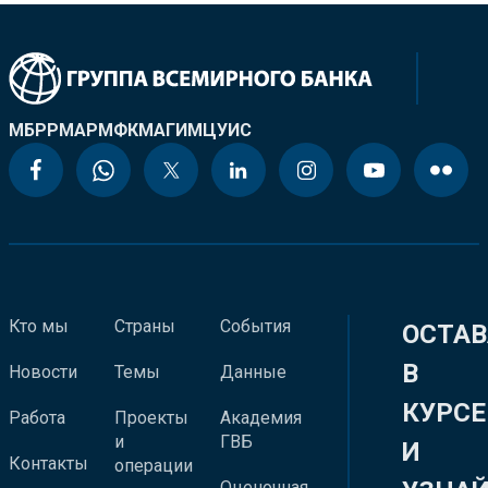
МБРР
МАР
МФК
МАГИ
МЦУИС
Кто мы
Страны
События
ОСТАВ
В
Новости
Темы
Данные
КУРСЕ
Работа
Проекты
Академия
и
ГВБ
И
Контакты
операции
Оценочная