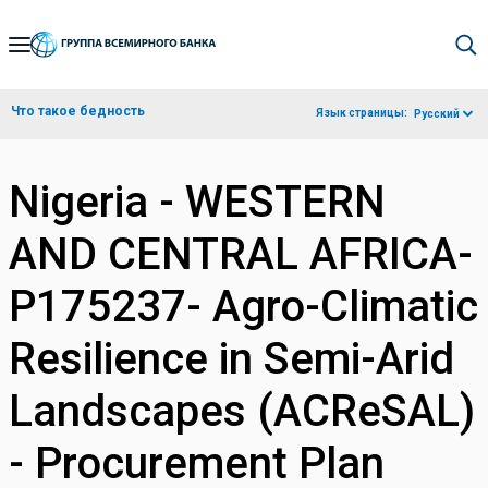
Skip
to
Main
Что такое бедность
Язык страницы:
Русский
Navigation
Nigeria - WESTERN
AND CENTRAL AFRICA-
P175237- Agro-Climatic
Resilience in Semi-Arid
Landscapes (ACReSAL)
- Procurement Plan