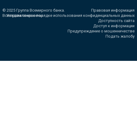
© 2025 Группа Всемирного банка.
Правовая информация
Все права сохранены.
Уведомление о порядке использования конфиденциальных данных
Доступность сайта
Доступ к информации
Предупреждение о мошенничестве
Подать жалобу