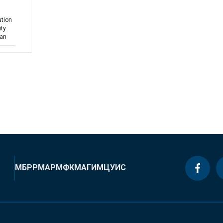
ation
ity
lan
МБРР
МАР
МФК
МАГИ
МЦУИС