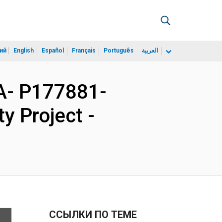
ий
English
Español
Français
Português
العربية
A- P177881-
ty Project -
ССЫЛКИ ПО ТЕМЕ