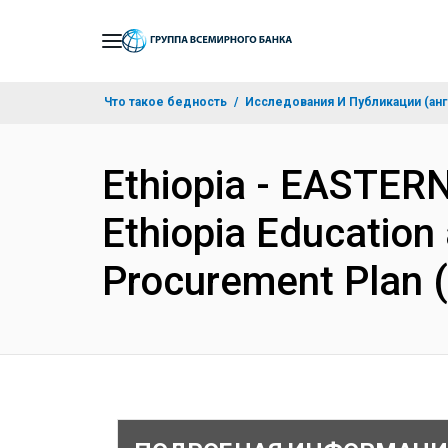
Skip
to
Main
Что такое бедность
Исследования И Публикации (анг
Navigation
Ethiopia - EASTE
Ethiopia Education a
Procurement Plan 