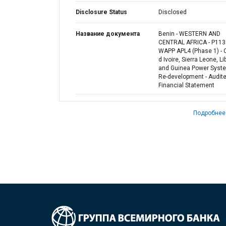
Disclosure Status
Disclosed
Название документа
Benin - WESTERN AND
CENTRAL AFRICA - P113
WAPP APL4 (Phase 1) - 
d Ivoire, Sierra Leone, Li
and Guinea Power Syst
Re-development - Audit
Financial Statement
Подробнее