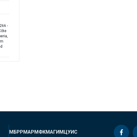
266 -
Côte
beria,
em
ed
МБРР
МАР
МФК
МАГИ
МЦУИС