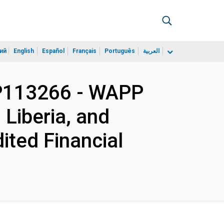
ий
English
Español
Français
Português
العربية
P113266 - WAPP
 Liberia, and
ted Financial