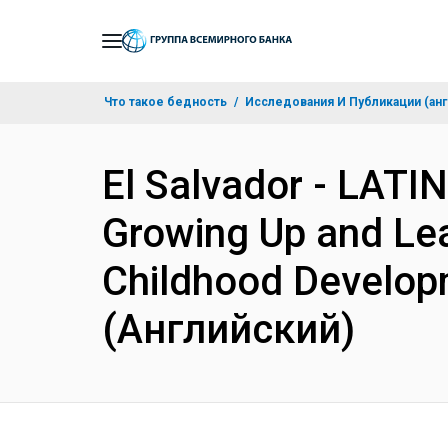
Skip
to
Main
Что такое бедность
Исследования И Публикации (анг
Navigation
El Salvador - LA
Growing Up and Lea
Childhood Developm
(Английский)