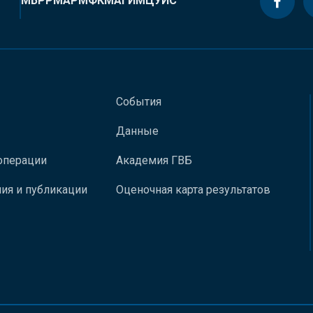
МБРР
МАР
МФК
МАГИ
МЦУИС
События
Данные
операции
Академия ГВБ
ия и публикации
Оценочная карта результатов