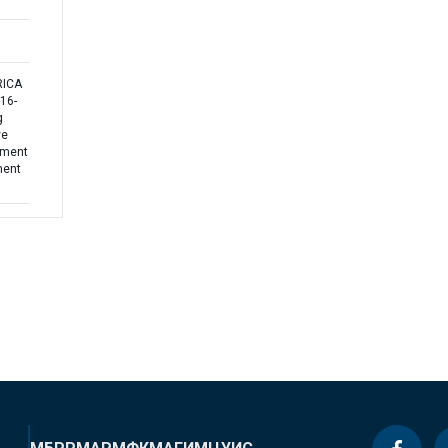
RICA
16-
g
ve
pment
ment