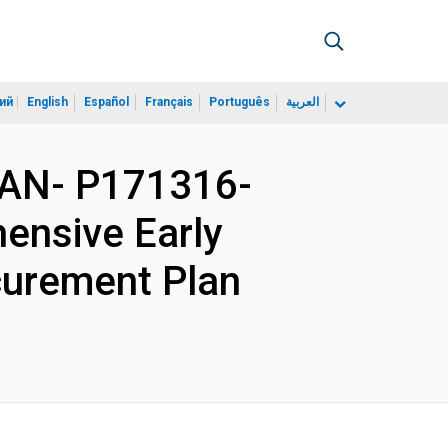
ий
English
Español
Français
Português
العربية
EAN- P171316-
ensive Early
curement Plan