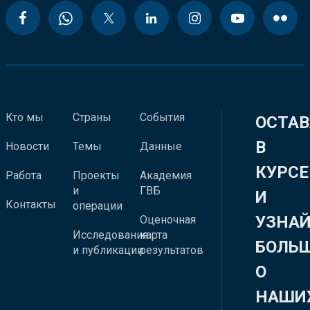
Кто мы
Страны
События
ОСТАВ
В
Новости
Темы
Данные
КУРСЕ
Работа
Проекты
Академия
и
ГВБ
И
Контакты
операции
УЗНА
Оценочная
Исследования
карта
БОЛЬ
и публикации
результатов
О
НАШИ