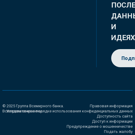
ПОСЛ
ДАНН
И
ИДЕЯ
Подп
© 2025 Группа Всемирного банка.
Правовая информация
Все права сохранены.
Уведомление о порядке использования конфиденциальных данных
Доступность сайта
Доступ к информации
Предупреждение о мошенничестве
Подать жалобу