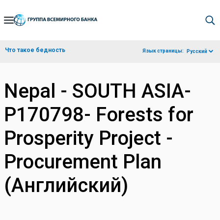
Skip
to
Main
Что такое бедность
Язык страницы:
Русский
Navigation
Nepal - SOUTH ASIA-
P170798- Forests for
Prosperity Project -
Procurement Plan
(Английский)