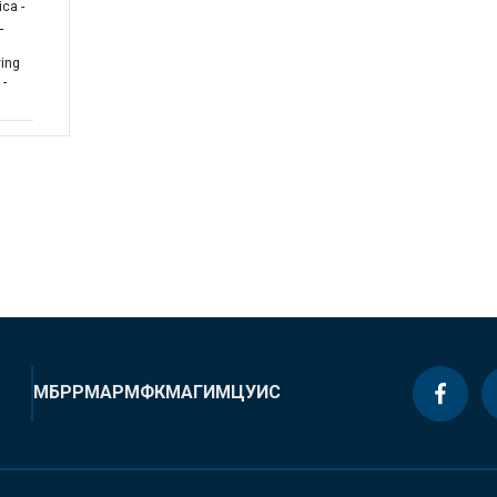
ca -
L
ing
 -
МБРР
МАР
МФК
МАГИ
МЦУИС