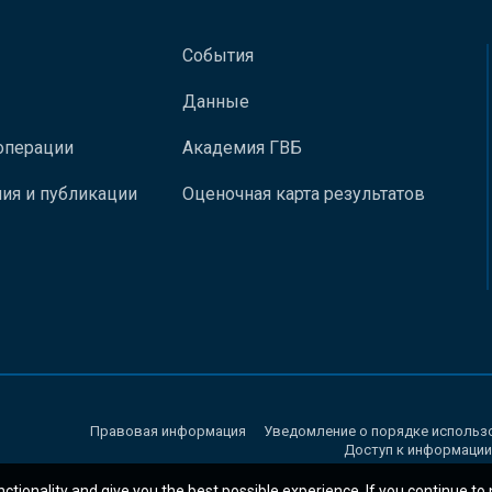
События
Данные
операции
Академия ГВБ
ия и публикации
Оценочная карта результатов
Правовая информация
Уведомление о порядке использ
Доступ к информации
nctionality and give you the best possible experience. If you continue to