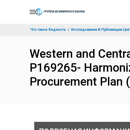
Skip
to
Main
Что такое бедность
Исследования И Публикации (анг
Navigation
Western and Centr
P169265- Harmonizi
Procurement Plan 