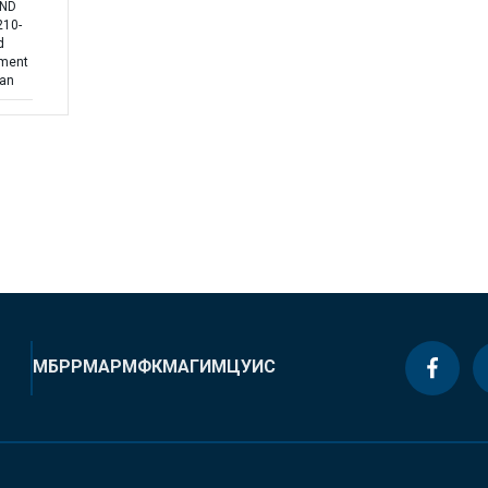
AND
210-
d
pment
lan
МБРР
МАР
МФК
МАГИ
МЦУИС