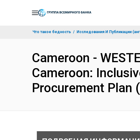
Skip
to
Main
Что такое бедность
Исследования И Публикации (анг
Navigation
Cameroon - WEST
Cameroon: Inclusive
Procurement Plan 