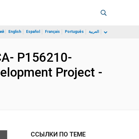
ий
English
Español
Français
Português
العربية
A- P156210-
velopment Project -
ССЫЛКИ ПО ТЕМЕ